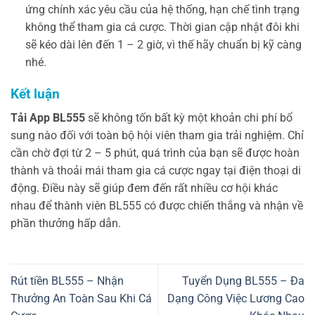
ứng chính xác yêu cầu của hệ thống, hạn chế tình trạng
không thể tham gia cá cược. Thời gian cập nhật đôi khi
sẽ kéo dài lên đến 1 – 2 giờ, vì thế hãy chuẩn bị kỹ càng
nhé.
Kết luận
Tải App BL555
sẽ không tốn bất kỳ một khoản chi phí bổ
sung nào đối với toàn bộ hội viên tham gia trải nghiệm. Chỉ
cần chờ đợi từ 2 – 5 phút, quá trình của bạn sẽ được hoàn
thành và thoải mái tham gia cá cược ngay tại điện thoại di
động. Điều này sẽ giúp đem đến rất nhiều cơ hội khác
nhau để thành viên BL555 có được chiến thắng và nhận về
phần thưởng hấp dẫn.
Rút tiền BL555 – Nhận
Tuyển Dụng BL555 – Đa
Thưởng An Toàn Sau Khi Cá
Dạng Công Việc Lương Cao