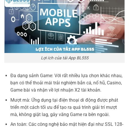
Lợi ích của tải App BL555
Đa dạng sảnh Game: Với rất nhiều lựa chọn khác nhau,
bạn có thể thoải mái trải nghiệm bắn cá, nổ hũ, Casino,
Game bài và nhận về lợi nhuận X2 tài khoản.
Mượt mà: Ứng dụng tại điện thoại di động được phát
triển một cách tối ưu để tạo ra quá trình giải trí mượt
mà, không giật lag, gây văng Game ra bên ngoài.
An toàn: Các công nghệ bảo mật hiện đại như SSL 128-