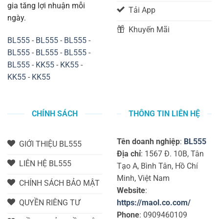
gia tăng lợi nhuận mỗi
Tải App
ngày.
Khuyến Mãi
BL555
-
BL555
-
BL555
-
BL555
-
BL555
-
BL555
-
BL555
-
KK55
-
KK55
-
KK55
-
KK55
CHÍNH SÁCH
THÔNG TIN LIÊN HỆ
Tên doanh nghiệp
:
BL555
GIỚI THIỆU BL555
Địa chỉ
: 1567 Đ. 10B, Tân
LIÊN HỆ BL555
Tạo A, Bình Tân, Hồ Chí
Minh, Việt Nam
CHÍNH SÁCH BẢO MẬT
Website
:
QUYỀN RIÊNG TƯ
https://maol.co.com/
Phone
:
0909460109