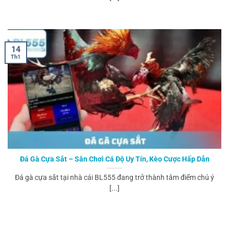
14
Th1
Đá Gà Cựa Sắt – Sân Chơi Cá Độ Uy Tín, Kèo Cược Hấp Dẫn
Đá gà cựa sắt tại nhà cái BL555 đang trở thành tâm điểm chú ý
[...]