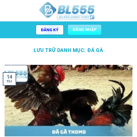
Bỏ
qua
nội
dung
ĐĂNG NHẬP
ĐĂNG KÝ
LƯU TRỮ DANH MỤC:
ĐÁ GÀ
14
Th1