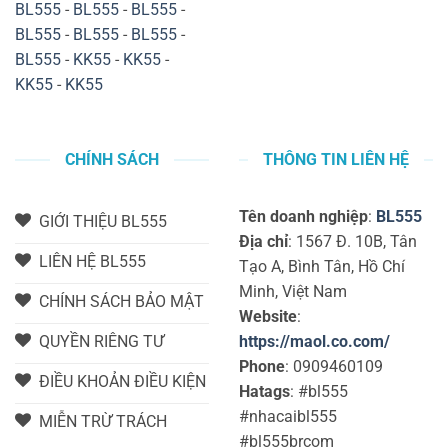
BL555
-
BL555
-
BL555
-
BL555
-
BL555
-
BL555
-
BL555
-
KK55
-
KK55
-
KK55
-
KK55
CHÍNH SÁCH
THÔNG TIN LIÊN HỆ
Tên doanh nghiệp
:
BL555
GIỚI THIỆU BL555
Địa chỉ
: 1567 Đ. 10B, Tân
LIÊN HỆ BL555
Tạo A, Bình Tân, Hồ Chí
Minh, Việt Nam
CHÍNH SÁCH BẢO MẬT
Website
:
QUYỀN RIÊNG TƯ
https://maol.co.com/
Phone
:
0909460109
ĐIỀU KHOẢN ĐIỀU KIỆN
Hatags
:
#bl555
#nhacaibl555
MIỄN TRỪ TRÁCH
#bl555brcom