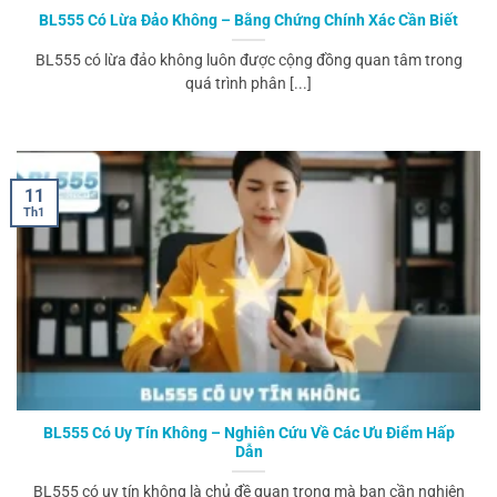
BL555 Có Lừa Đảo Không – Bằng Chứng Chính Xác Cần Biết
BL555 có lừa đảo không luôn được cộng đồng quan tâm trong
quá trình phân [...]
11
Th1
BL555 Có Uy Tín Không – Nghiên Cứu Về Các Ưu Điểm Hấp
Dẫn
BL555 có uy tín không là chủ đề quan trọng mà bạn cần nghiên