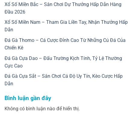
Xổ Số Miền Bắc – Sân Chơi Dự Thưởng Hấp Dẫn Hàng
Đầu 2026
Xổ Số Miền Nam – Tham Gia Liền Tay, Nhận Thưởng Hấp
Dẫn
Đá Gà Thomo – Cá Cược Đỉnh Cao Từ Những Cú Đá Của
Chiến Kê
Đá Gà Cựa Dao – Đấu Trường Kịch Tính, Tỷ Lệ Thường
Cực Cao
Đá Gà Cựa Sắt – Sân Chơi Cá Độ Uy Tín, Kèo Cược Hấp
Dẫn
Bình luận gần đây
Không có bình luận nào để hiển thị.