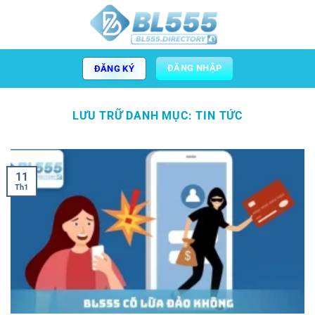
Bỏ
qua
nội
dung
ĐĂNG NHẬP
ĐĂNG KÝ
LƯU TRỮ DANH MỤC:
TIN TỨC
11
Th1