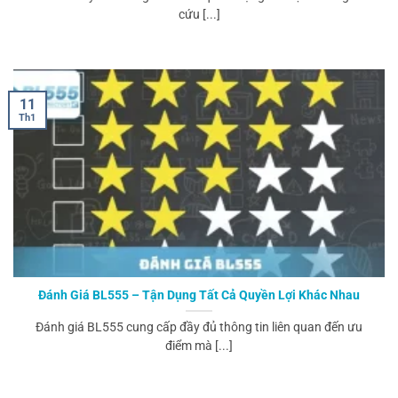
cứu [...]
11
Th1
Đánh Giá BL555 – Tận Dụng Tất Cả Quyền Lợi Khác Nhau
Đánh giá BL555 cung cấp đầy đủ thông tin liên quan đến ưu
điểm mà [...]